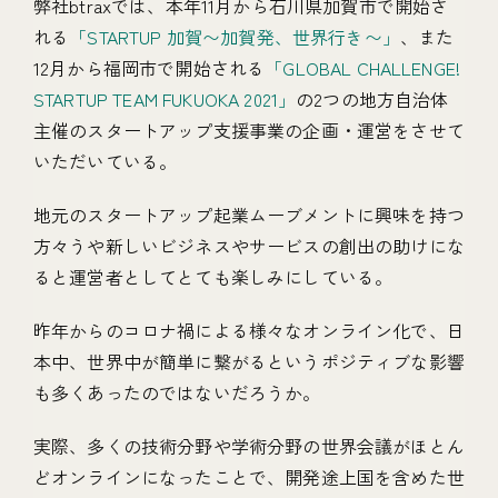
弊社btraxでは、本年11月から石川県加賀市で開始さ
れる
「STARTUP 加賀〜加賀発、世界行き〜」
、また
12月から福岡市で開始される
「GLOBAL CHALLENGE!
STARTUP TEAM FUKUOKA 2021」
の2つの地方自治体
主催のスタートアップ支援事業の企画・運営をさせて
いただいている。
地元のスタートアップ起業ムーブメントに興味を持つ
方々うや新しいビジネスやサービスの創出の助けにな
ると運営者としてとても楽しみにしている。
昨年からのコロナ禍による様々なオンライン化で、日
本中、世界中が簡単に繋がるというポジティブな影響
も多くあったのではないだろうか。
実際、多くの技術分野や学術分野の世界会議がほとん
どオンラインになったことで、開発途上国を含めた世