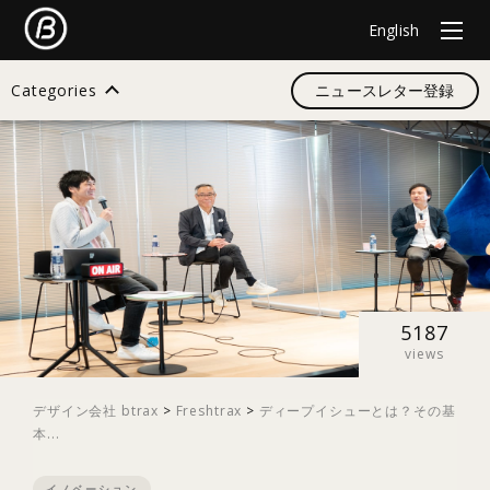
English
Categories
ニュースレター登録
検索
すべて
デザイン
5187
views
イノベーション
デザイン会社 btrax
>
Freshtrax
>
ディープイシューとは？その基
本...
スタートアップ
イノベーション