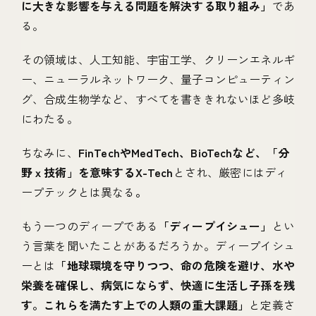
に大きな影響を与える問題を解決する取り組み」
であ
る。
その領域は、人工知能、宇宙工学、クリーンエネルギ
ー、ニューラルネットワーク、量子コンピューティン
グ、合成生物学など、すべてを書ききれないほど多岐
にわたる。
ちなみに、
FinTechやMedTech、BioTechなど、「分
野ｘ技術」を意味するX-Tech
とされ、厳密にはディ
ープテックとは異なる
。
もう一つのディープである
「ディープイシュー」
とい
う言葉を聞いたことがあるだろうか。ディープイシュ
ーとは
「地球環境を守りつつ、命の危険を避け、水や
栄養を確保し、病気にならず、快適に生活し子孫を残
す。これらを満たす上での人類の重大課題」
と定義さ