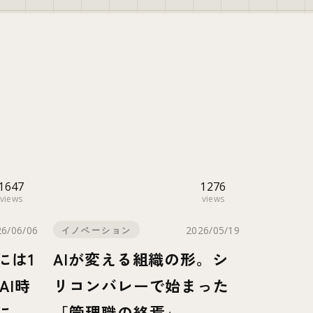
1647
1276
views
views
26/06/06
2026/05/19
イノベーション
には1
AIが変える組織の形。シ
AI時
リコンバレーで始まった
に求
「管理職の終焉」