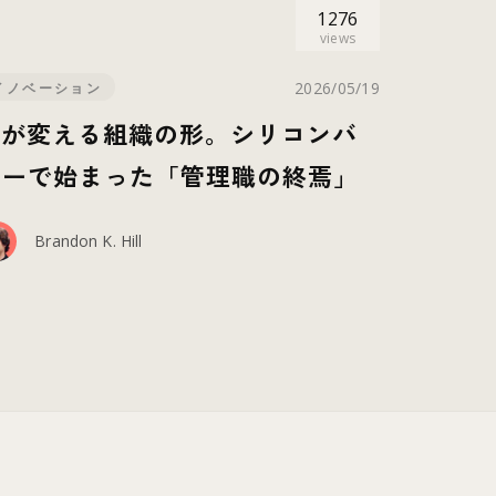
1276
views
2026/05/19
イノベーション
AIが変える組織の形。シリコンバ
レーで始まった「管理職の終焉」
Brandon K. Hill
891
1538
views
views