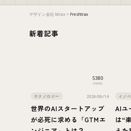
デザイン会社 btrax
>
Freshtrax
新着記事
5380
views
2026/06/14
テクノロジー
イノ
世界のAIスタートアップ
AI
が必死に求める「GTMエ
は“
ンジニア」とは？
えた