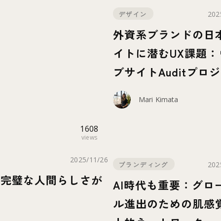
202
デザイン
外資系ブランドの日
イトに潜むUX課題：
ブサイトAuditプロ
トから見えたこと
Mari Kimata
1608
views
2025/11/26
202
ブランディング
不完璧な人間らしさが
AI時代も重要：グロ
ル進出のための肌感