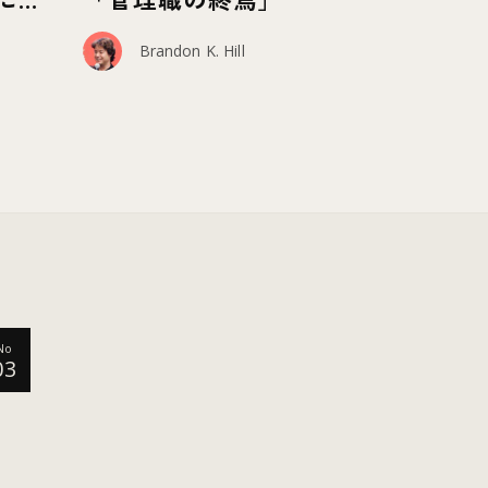
~
Brandon K. Hill
No
03