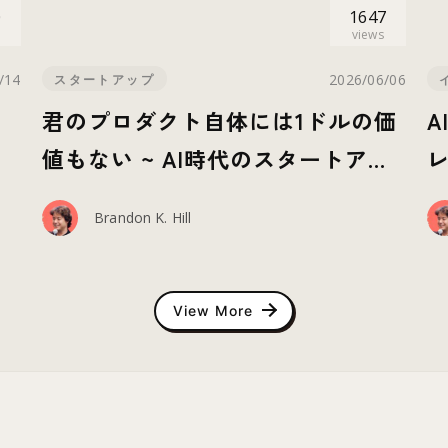
0
1647
views
/14
2026/06/06
スタートアップ
に
君のプロダクト自体には1ドルの価
？
値もない ~ AI時代のスタートアッ
プに求められる要素とは？ ~
Brandon K. Hill
View More