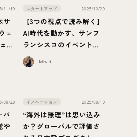
5/11/19
2025/10/29
スタートアップ
本サ
【3つの視点で読み解く】
ウェ
AI時代を動かす、サンフ
ジェク
ランシスコのイベントカ
ルチャー
Minari
1405
3207
views
views
5/08/28
2025/08/13
イノベーション
ーバ
“海外は無理”は思い込み
覚や
か？グローバルで評価さ