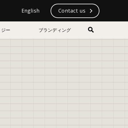
S
English
English
ニュースレター登録
Contact us
e
a
r
ロジー
ブランディング
c
h
273
views