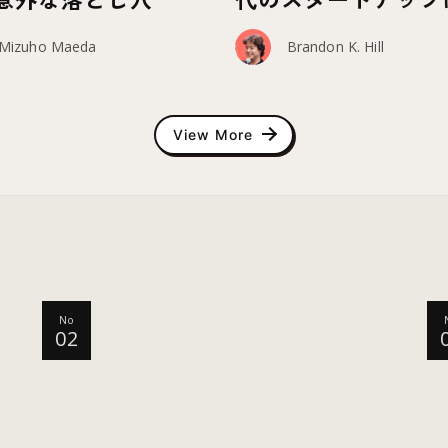
められる要素とは？ 
Mizuho Maeda
Brandon K. Hill
View More
No
02