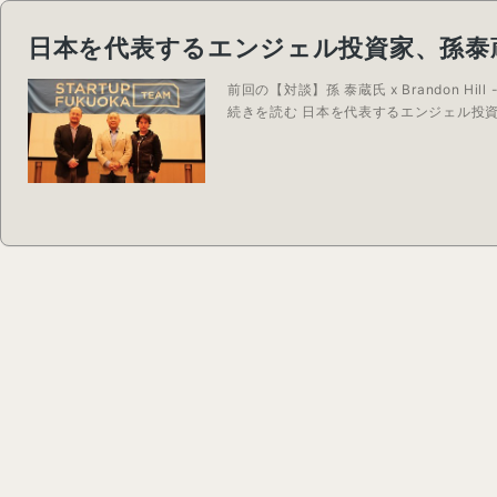
日本を代表するエンジェル投資家、孫泰
前回の【対談】孫 泰蔵氏 x Brandon Hi
続きを読む 日本を代表するエンジェル投資.