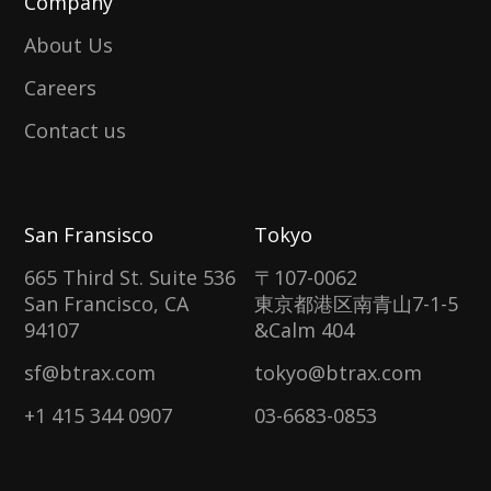
Company
About Us
Careers
Contact us
San Fransisco
Tokyo
665 Third St. Suite 536
〒107-0062
San Francisco, CA
東京都港区南青山7-1-5
94107
&Calm 404
sf@btrax.com
tokyo@btrax.com
+1 415 344 0907
03-6683-0853