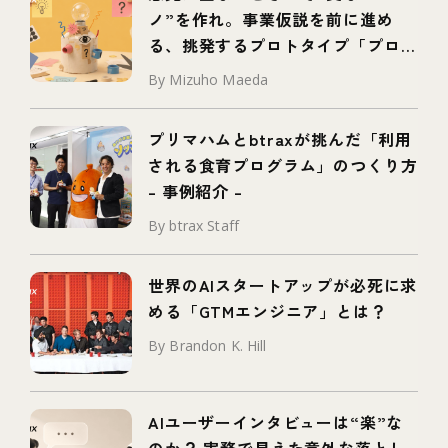
ノ”を作れ。事業仮説を前に進め
る、挑発するプロトタイプ「プロボ
タイプ」とは
By Mizuho Maeda
プリマハムとbtraxが挑んだ「利用
される食育プログラム」のつくり方
– 事例紹介 –
By btrax Staff
世界のAIスタートアップが必死に求
める「GTMエンジニア」とは？
By Brandon K. Hill
AIユーザーインタビューは“楽”な
のか？ 実務で見えた意外な落とし