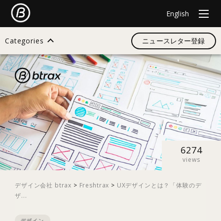
English
Categories
ニュースレター登録
検索
すべて
デザイン
6274
views
イノベーション
デザイン会社 btrax
>
Freshtrax
>
UXデザインとは？「体験のデ
ザ...
スタートアップ
デザイン