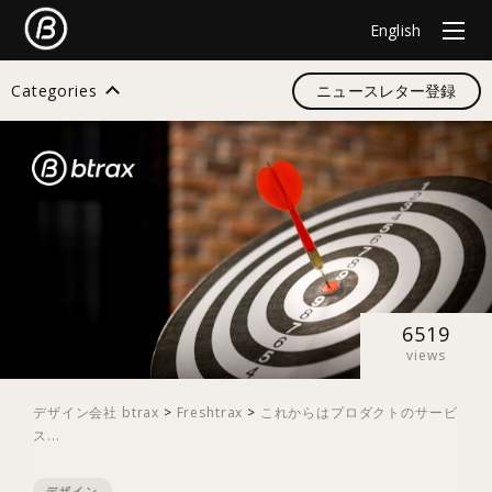
English
Categories
ニュースレター登録
検索
すべて
デザイン
6519
views
イノベーション
デザイン会社 btrax
>
Freshtrax
>
これからはプロダクトのサービ
ス...
スタートアップ
デザイン