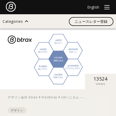
English
Categories
ニュースレター登録
検索
すべて
デザイン
13524
views
イノベーション
デザイン会社 btrax
>
Freshtrax
>
UXハニカム – ...
デザイン
スタートアップ