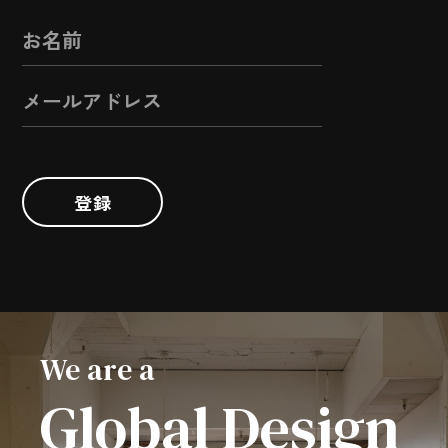
登録
We are a
Global Design