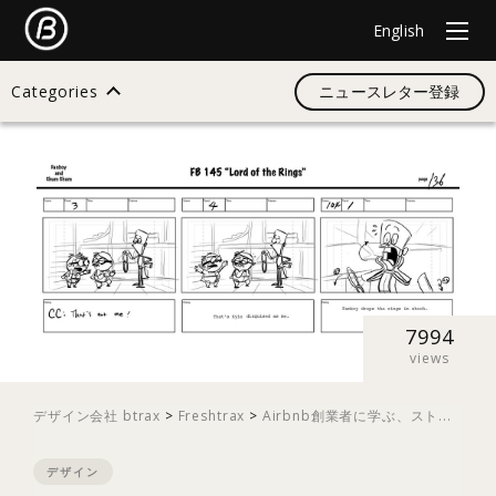
English
Categories
ニュースレター登録
検索
すべて
デザイン
7994
views
イノベーション
デザイン会社 btrax
>
Freshtrax
>
Airbnb創業者に学ぶ、スト...
デザイン
スタートアップ