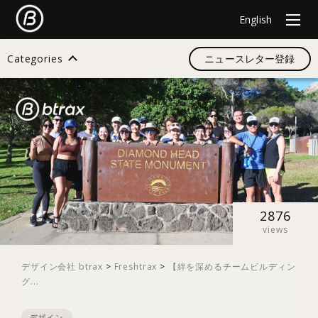
English
Categories
ニュースレター登録
検索
すべて
デザイン
2876
views
イノベーション
デザイン会社 btrax
>
Freshtrax
>
【絆を深めるチームビルディン
グ...
スタートアップ
デザイン