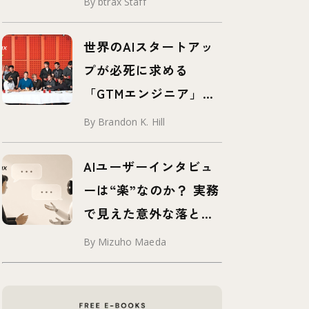
By btrax Staff
世界のAIスタートアッ
プが必死に求める
「GTMエンジニア」と
は？
By Brandon K. Hill
AIユーザーインタビュ
ーは“楽”なのか？ 実務
で見えた意外な落とし
穴
By Mizuho Maeda