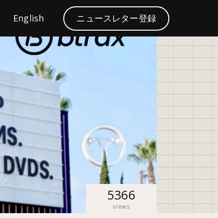
S
English
ニュースレター登録
ブランディング
e
a
r
c
h
5366
views