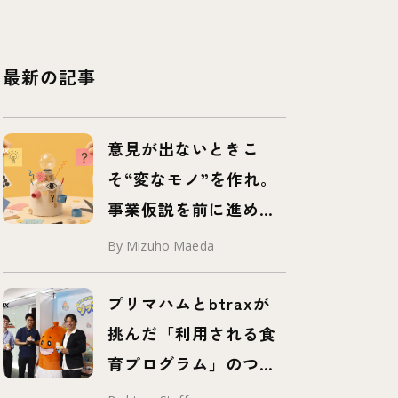
最新の記事
意見が出ないときこ
そ“変なモノ”を作れ。
事業仮説を前に進め
る、挑発するプロトタ
By Mizuho Maeda
イプ「プロボタイプ」
とは
プリマハムとbtraxが
挑んだ「利用される食
育プログラム」のつく
り方 – 事例紹介 –