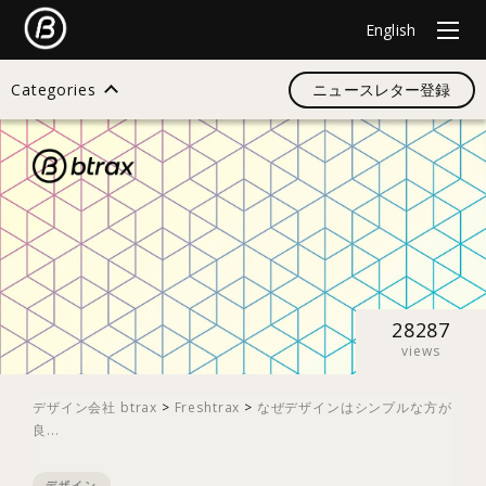
English
Categories
ニュースレター登録
検索
すべて
デザイン
28287
views
イノベーション
デザイン会社 btrax
>
Freshtrax
>
なぜデザインはシンプルな方が
良...
スタートアップ
デザイン