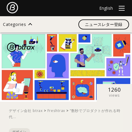
English
Categories
ニュースレター登録
検索
すべて
デザイン
1260
views
イノベーション
デザイン会社 btrax
>
Freshtrax
>
“数秒でプロダクトが作れる時
代...
スタートアップ
デザイン