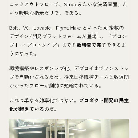
ェックアウトフローで、Stripeみたいな決済画面」と
いう曖昧な指示だけで、である。
Bolt、V0、Lovable、Figma Make といった AI 搭載の
デザイン/開発プラットフォームが登場し、「プロン
プト → プロトタイプ」までを
数時間で完了
できるよ
うになった。
環境構築やレスポンシブ化、デプロイまでワンストッ
プで自動化されるため、従来は多職種チームと数週間
かかったフローが劇的に短縮されている。
これは単なる効率化ではない。
プロダクト開発の民主
化が起きている
のだ。