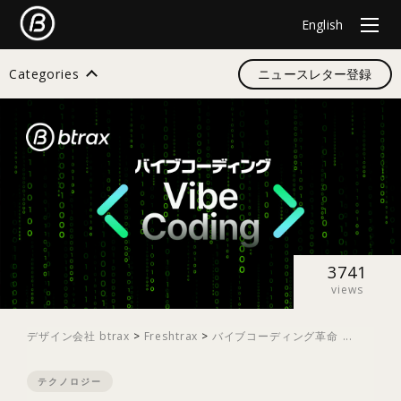
English
Categories
ニュースレター登録
検索
すべて
デザイン
3741
views
イノベーション
デザイン会社 btrax
>
Freshtrax
>
バイブコーディング革命 ...
テクノロジー
スタートアップ