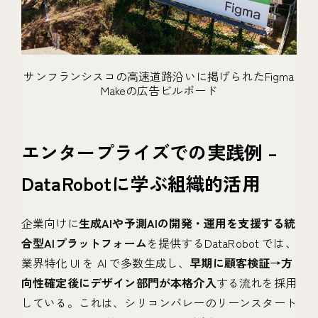
サンフランシスコの高速道路沿いに掲げられたFigma
Makeの広告ビルボード
エンタープライズでの実践例 –
DataRobotに学ぶ組織的活用
企業向けに
生成AIや予測AIの開発・運用を支援する統
合型AIプラットフォーム
を提供するDataRobot では、
業界特化 UI を AI で多数生成し、
早期に顧客検証→方
向性確定後にデザイン部門が本格介入
する流れを採用
している。これは、シリコンバレーのリーンスタート