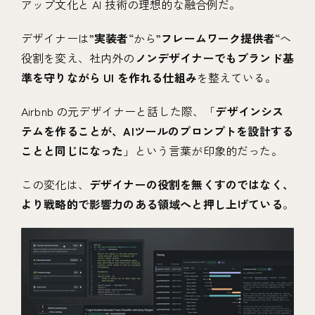
アップ文化と AI 技術の理想的な融合例だ。
デザイナーは”
実装者
“から”
フレームワーク提供者
“へ
役割を変え、社内外の
ノンデザイナーでもブランド基
準を守りながら UI を作れる仕組み
を整えている。
Airbnb の元デザイナーと話した際、「
デザインシス
テムを作ることが、AIツールのプロンプトを設計する
ことと同じになった
」という言葉が印象的だった。
この変化は、
デザイナーの役割を無くすのではなく、
より戦略的で影響力のある領域へと押し上げている
。