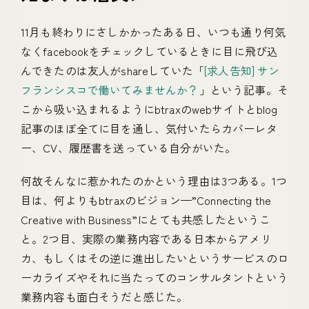
11月も終わりにさしかかったある日、いつも通り何気
なくfacebookをチェックしているときに目に飛び込
んできたのは友人がshareしていた「
[求人告知] サン
フランシスコで働いてみませんか？
」という記事。そ
こから吸い込まれるようにbtraxのwebサイトとblog
記事のほぼ全てに目を通し、気付いたらカバーレタ
ー、CV、履歴書を送っている自分がいた。
何故そんなに惹かれたのかという理由は3つある。1つ
目は、何よりもbtraxのビジョン—”Connecting the
Creative with Business”にとても共感したというこ
と。2つ目、実際の業務内容である日本からアメリ
カ、もしくはその逆に進出したいというサービスのロ
ーカライズやそれに当たってのコンサルタントという
業務内容も面白そうだと感じた。