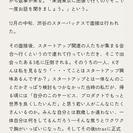
から返事が来る。「来週東京に出張で行くのでそこで
一度お話を聞きましょう。」という。
12月の中旬、渋谷のスターバックスで面接は行われ
た。
その面接後、スタートアップ関連の人たちが集まる会
合へ行くというので連れて行っていただき、そこで出
会ったある3名に圧倒される。そのうちの一人、Kさ
んは私を見るなり「・・・てことはスタートアップ興
味あるんですか？」スタートアップとは一体なんのこ
とだかさっぱり検討もつかなかった当時の私だが、帰
る頃には「自分のこのサービス、プロダクトでもっと
世界を良くしたいんだ」と思う若い人がこんなにたく
さんいるのか。みんな自分とは数歳しか違わない、一
体自分は何をしてるんだろう—そんな焦りとワクワク
で胸がいっぱいになった。そしてその後btraxに正式