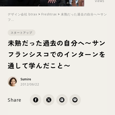
views
テクノロジー
デザイン会社 btrax
>
Freshtrax
>
未熟だった過去の自分へ〜サン
フ...
ブランディング
スタートアップ
未熟だった過去の自分へ〜サン
フランシスコでのインターンを
通して学んだこと〜
Sumire
2012/06/22
Share