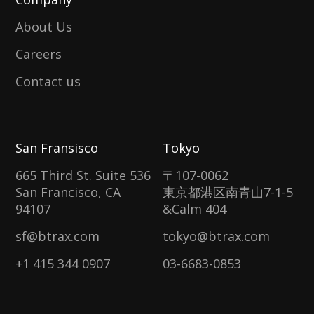
About Us
Careers
Contact us
San Fransisco
Tokyo
665 Third St. Suite 536
〒107-0062
San Francisco, CA
東京都港区南青山7-1-5
94107
&Calm 404
sf@btrax.com
tokyo@btrax.com
+1 415 344 0907
03-6683-0853