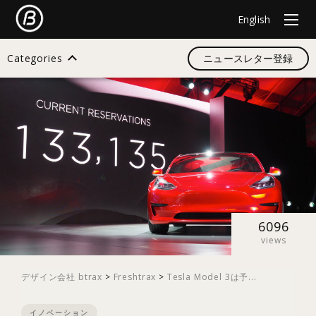
English
Categories
ニュースレター登録
検索
すべて
デザイン
6096
views
イノベーション
デザイン会社 btrax
>
Freshtrax
>
Tesla Model 3は予...
スタートアップ
イノベーション