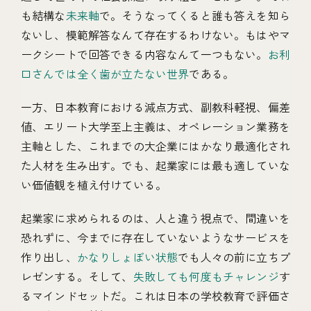
も結構な
未来軸
で。そうなってくると誰も答えを知ら
ないし、模範解答なんて存在するわけない。もはやマ
ークシートで回答できる内容なんて一つもない。
お利
口さんでは全く歯が立たない世界
である。
一方、日本教育における減点方式、副教科軽視、偏差
値、エリート大学至上主義は、オペレーション業務を
主軸とした、これまでの大企業にはかなり最適化され
た人材を生み出す。でも、起業家には最も適していな
い価値観を植え付けている。
起業家に求められるのは、人と違う視点で、間違いを
恐れずに、今までに存在していないようなサービスを
作り出し、
かなりしょぼい状態
でも人々の前に立ちプ
レゼンする。そして、
失敗しても何度もチャレンジ
す
るマインドセットだ。これは日本の学校教育で評価さ