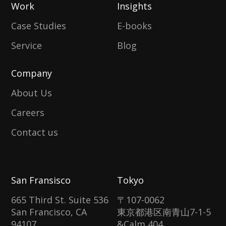
Work
Insights
Case Studies
E-books
Service
Blog
Company
About Us
Careers
Contact us
San Fransisco
Tokyo
665 Third St. Suite 536
〒107-0062
San Francisco, CA
東京都港区南青山7-1-5
94107
&Calm 404