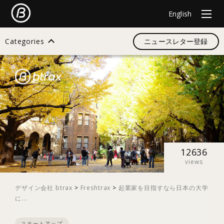
English
Categories
ニュースレター登録
検索
すべて
デザイン
12636
views
イノベーション
デザイン会社 btrax
>
Freshtrax
>
起業家を目指すなら日本の大学
に...
スタートアップ
スタートアップ