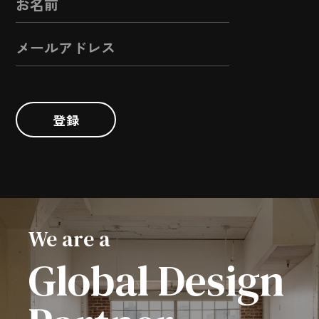
登録
We are a
Global Design