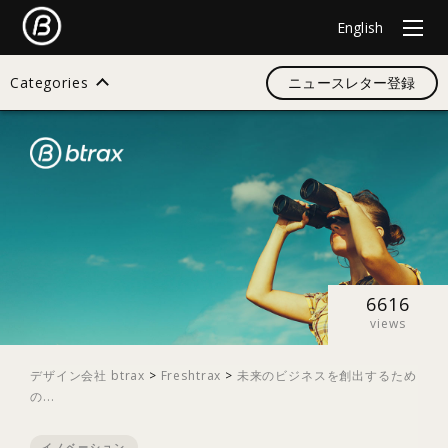
English
Categories
ニュースレター登録
検索
すべて
デザイン
6616
views
イノベーション
デザイン会社 btrax
>
Freshtrax
>
未来のビジネスを創出するため
の...
スタートアップ
イノベーション