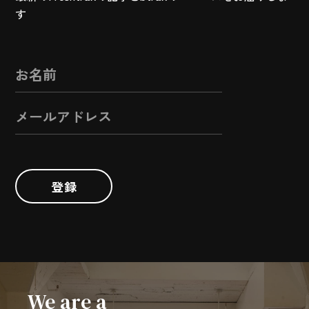
す
登録
We are a