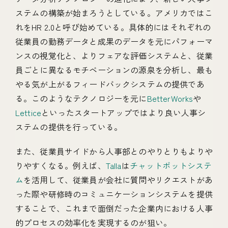
ステムの構築が始まろうとしている。アメリカではこ
れをHR 2.0と呼び始めている。具体的にはそれぞれの
従業員の勤務データと成果のデータを元にパフォーマ
ンスの視覚化と、よりフェアな評価システムと、従業
員ごとに異なるモチベーションの源泉を分析し、最も
やる気が上がるフィードバックシステムの提供であ
る。このようなテクノロジーを元に
BetterWorks
や
Lettice
といったスタートアップではより良い人事シ
ステムの提供を行っている。
また、従業員サイドから人事部とのやりとりもよりや
りやすくなる。例えば、
Talla
は
チャットボットシステ
ム
を活用して、従業員が会社に質問やリクエストがあ
った際や研修時のコミュニケーションシステムを提供
することで、これまで面倒だった企業内における人事
的プロセスの効率化を実現するのが狙い。