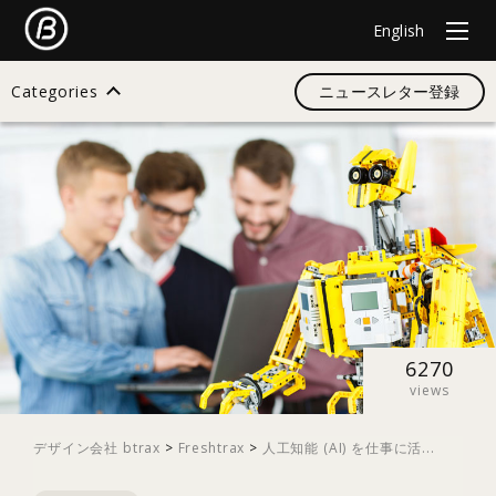
English
Categories
ニュースレター登録
検索
すべて
デザイン
6270
views
イノベーション
デザイン会社 btrax
>
Freshtrax
>
人工知能 (AI) を仕事に活...
スタートアップ