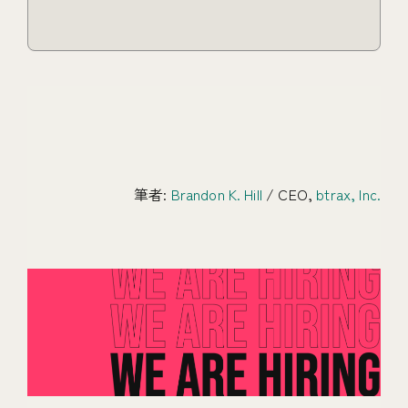
筆者:
Brandon K. Hill
/ CEO,
btrax, Inc.