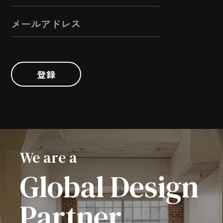
登録
We are a
Global Design
Partner