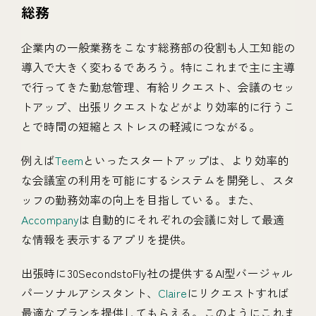
総務
企業内の一般業務をこなす総務部の役割も人工知能の
導入で大きく変わるであろう。特にこれまで主に主導
で行ってきた勤怠管理、有給リクエスト、会議のセッ
トアップ、出張リクエストなどがより効率的に行うこ
とで時間の短縮とストレスの軽減につながる。
例えば
Teem
といったスタートアップは、より効率的
な会議室の利用を可能にするシステムを開発し、スタ
ッフの勤務効率の向上を目指している。また、
Accompany
は自動的にそれぞれの会議に対して最適
な情報を表示するアプリを提供。
出張時に30SecondstoFly社の提供するAI型バージャル
パーソナルアシスタント、
Claire
にリクエストすれば
最適なプランを提供してもらえる。このようにこれま