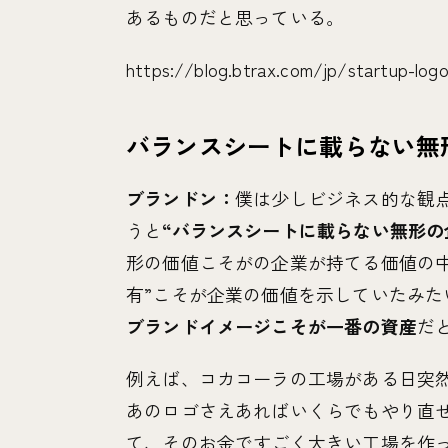
あるものだと思っている。
https://blog.btrax.com/jp/startup-log
バランスシートに載らない無
ブランドン：
僕は少しビジネス的な観
うと
“バランスシートに載らない無形の
形の価値こそがの企業が持てる価値の
有”こそが企業の価値を示していたみた
ブランドイメージこそが一番の資産
だ
例えば、コカコーラの工場がある日突
あのロゴさえあればいくらでもやり直
て、そのお金ですごく大きい工場を作