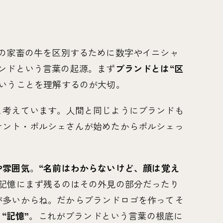
緒の家畜の牛を区別するために数字やイニシャ
ンドという言葉の起源。まず
ブランドとは“区
いうことを理解するのが大切。
と考えています。人間と同じようにブランドも
ナント・ポルシェさんが始めたからポルシェっ
や雰囲気
。
“名前はわからないけど、顔は覚え
記憶にまず残るのはその外見の部分だったり
が多いからね。だからブランドロゴを作ってそ
と“記憶”
。これがブランドという言葉の根底に