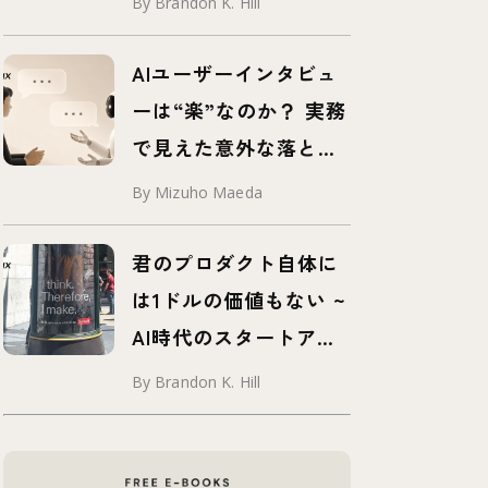
By Brandon K. Hill
AIユーザーインタビュ
ーは“楽”なのか？ 実務
で見えた意外な落とし
穴
By Mizuho Maeda
君のプロダクト自体に
は1ドルの価値もない ~
AI時代のスタートアッ
プに求められる要素と
By Brandon K. Hill
は？ ~