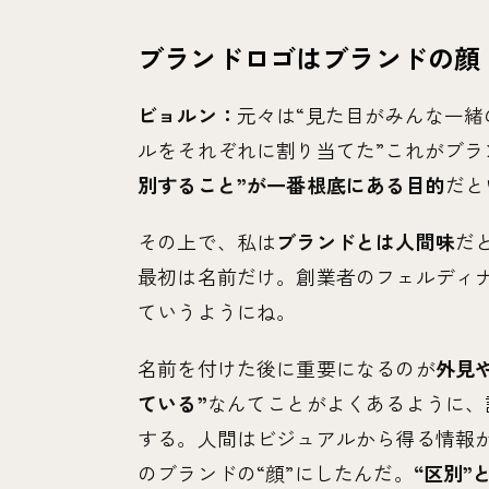
ブランドロゴはブランドの顔
ビョルン：
元々は“見た目がみんな一
ルをそれぞれに割り当てた”これがブラ
別すること”が一番根底にある目的
だと
その上で、私は
ブランドとは人間味
だ
最初は名前だけ。創業者のフェルディ
ていうようにね。
名前を付けた後に重要になるのが
外見
ている”
なんてことがよくあるように、
する。人間はビジュアルから得る情報
のブランドの“顔”にしたんだ。
“区別”