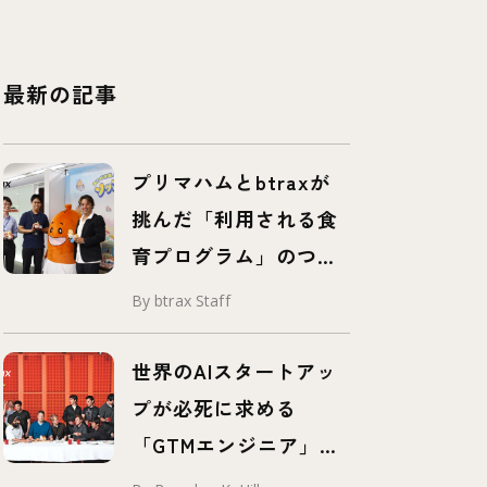
最新の記事
プリマハムとbtraxが
挑んだ「利用される食
育プログラム」のつく
り方 – 事例紹介 –
By btrax Staff
世界のAIスタートアッ
プが必死に求める
「GTMエンジニア」と
は？