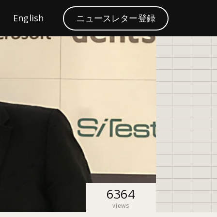
S
English
ニュースレター登録
ブランディング
e
a
r
c
h
6364
views