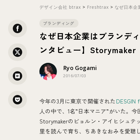
デザイン会社 btrax
>
Freshtrax
>
なぜ日本企業
ブランディング
なぜ日本企業はブランデ
ンタビュー】Storymak
Ryo Gogami
2016/07/03
今年の3月に東京で開催された
DESGIN fo
人の中で、1名”日本マニア”がいた。
Storymakerのビョルン・アイヒシ
里を読んで育ち、ちあきなおみを愛聴