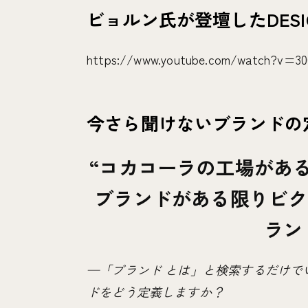
ビョルン氏が登壇したDESIGN f
https://www.youtube.com/watch?v=3
今さら聞けないブランドの
コカコーラの工場があ
ブランドがある限りビク
ラン
—「ブランド とは」と検索するだけで
ドをどう定義しますか？