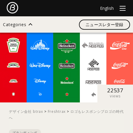
English
Categories
ニュースレター登録
検索
すべて
デザイン
22537
views
イノベーション
デザイン会社 btrax
>
Freshtrax
>
ロゴもレスポンシブロゴの時代
へ
スタートアップ
ブランディング