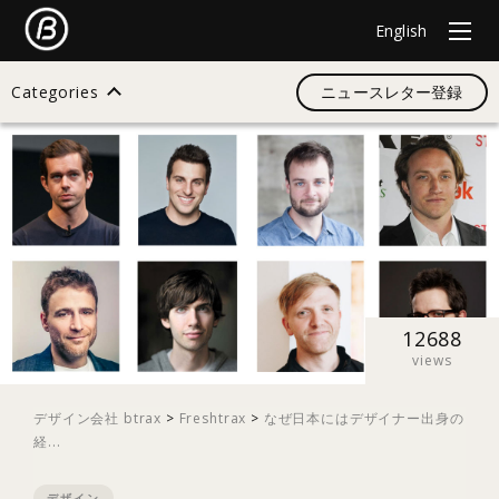
English
Categories
ニュースレター登録
検索
すべて
デザイン
12688
views
イノベーション
デザイン会社 btrax
>
Freshtrax
>
なぜ日本にはデザイナー出身の
経...
スタートアップ
デザイン