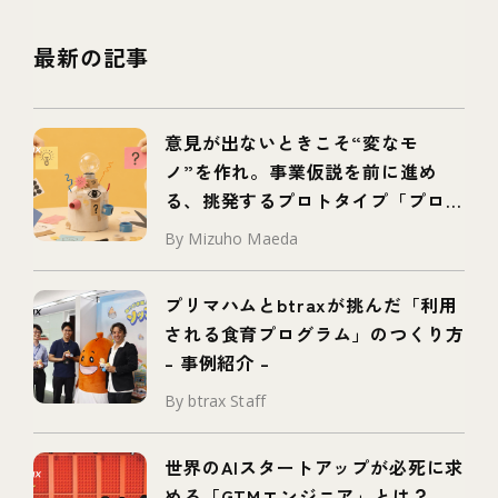
最新の記事
意見が出ないときこそ“変なモ
ノ”を作れ。事業仮説を前に進め
る、挑発するプロトタイプ「プロボ
タイプ」とは
By Mizuho Maeda
プリマハムとbtraxが挑んだ「利用
される食育プログラム」のつくり方
– 事例紹介 –
By btrax Staff
世界のAIスタートアップが必死に求
める「GTMエンジニア」とは？