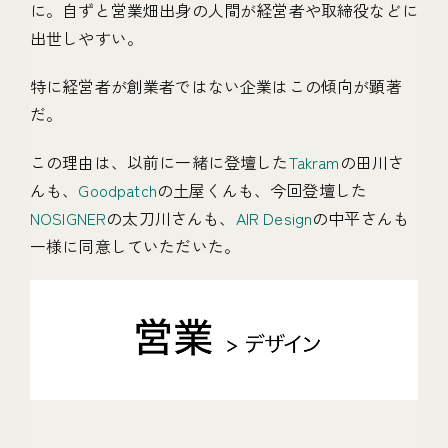
に。自ずと営業畑出身の人間が経営者や取締役などに
出世しやすい。
特に経営者が創業者ではない企業はこの傾向が顕著
だ。
この理由は、以前に一緒に登壇した
Takram
の田川さ
んも、
Goodpatch
の土屋くんも、今回登壇した
NOSIGNER
の太刀川さんも、
AIR Design
の中平さんも
一様に同意していただいた。