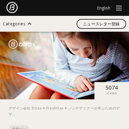
English
Categories
ニュースレター登録
検索
すべて
デザイン
5074
views
イノベーション
デザイン会社 btrax
>
Freshtrax
>
ノンデザイナーが学ぶためのデ
ザ...
スタートアップ
デザイン