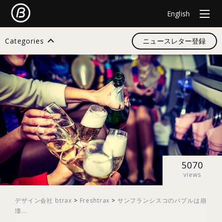
English
Categories
ニュースレター登録
検索
すべて
デザイン
5070
views
イノベーション
デザイン会社 btrax
>
Freshtrax
>
サンフランシスコのバブルは崩
壊...
スタートアップ