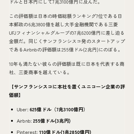
ドルと日本円にして7兆3100億円に及んだ。
この評価額は日本の時価総額ランキング7位である日
本郵政の6兆3800億を越し大手金融機関である三菱
UFJフィナンシャルグループの7兆6200億円に差し迫る
金額だ。同じくサンフランシスコ発のスタートアップ
であるAirbnbの評価額は255億ドル(2兆円)にのぼる。
10年も満たない彼らの評価額は既に日本を代表する商
社、三菱商事を越えている。
【
サンフランシスコに本社を置くユニコーン企業の評
価額
】
Uber:
625億ドル（7兆3100億円）
Airbnb:
255億ドル(3兆円)
Pinterest:
110億ドル(1兆2850億円)