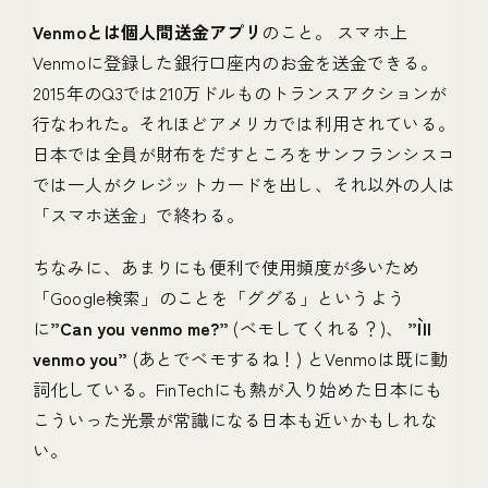
Venmoとは個人間送金アプリ
のこと。
スマホ上
Venmoに登録した銀行口座内のお金を送金できる。
2015年のQ3では210万ドルものトランスアクションが
行なわれた
。
それほどアメリカでは利用されている。
日本では全員が財布をだすところをサンフランシスコ
では一人がクレジットカードを出し、それ以外の人は
「スマホ送金」で終わる。
ちなみに、あまりにも便利で使用頻度が多いため
「Google検索」のことを「ググる」というよう
に
”Can you venmo me?”
(ベモしてくれる？)、
”I`ll
venmo you”
(あとでベモするね！) とVenmoは既に動
詞化している。FinTechにも熱が入り始めた日本にも
こういった光景が常識になる日本も近いかもしれな
い。