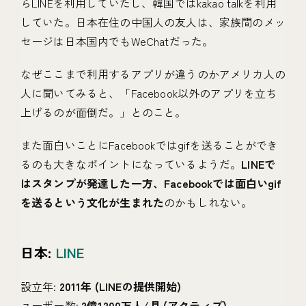
らLINEを利用していたし、韓国ではkakao talkを利用
していた。日本在住の中国人の友人は、家族間のメッ
セージは日本国内でもWeChatだった。
なぜここまで利用するアプリが違うのかアメリカ人の
人に聞いてみると、「Facebook以外のアプリを立ち
上げるのが面倒だ。」とのこと。
また面白いことにFacebookではgifを送ることができ
るのも大きなポイントになっているようだ。
LINEで
はスタンプが発達した一方、Facebookでは面白いgif
を送るという文化が生まれた
のかもしれない。
日本:
LINE
設立年:
2011年 (LINEの提供開始)
ユーザー数:
2億1200万人/月 (アクティブ)