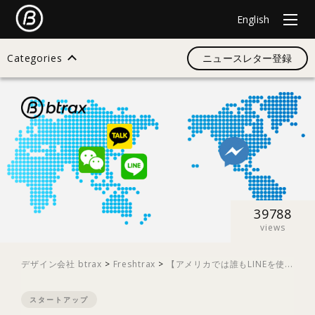
English
Categories
ニュースレター登録
検索
すべて
デザイン
39788
views
イノベーション
デザイン会社 btrax
>
Freshtrax
>
【アメリカでは誰もLINEを使...
スタートアップ
スタートアップ