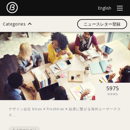
English
Categories
ニュースレター登録
検索
すべて
デザイン
5975
views
イノベーション
デザイン会社 btrax
>
Freshtrax
>
結果に繋がる海外ユーザーテス
テ...
スタートアップ
イノベーション