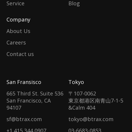
Service
Blog
Company
About Us
Careers
Contact us
San Fransisco
Tokyo
665 Third St. Suite 536
〒107-0062
San Francisco, CA
東京都港区南青山7-1-5
94107
&Calm 404
sf@btrax.com
tokyo@btrax.com
+1 415 344 0907
03-6683-0853