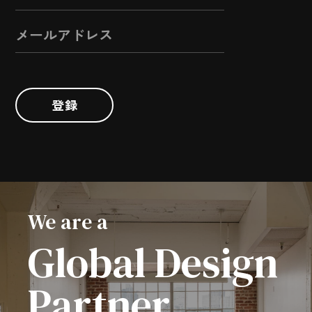
登録
We are a
Global Design
Partner