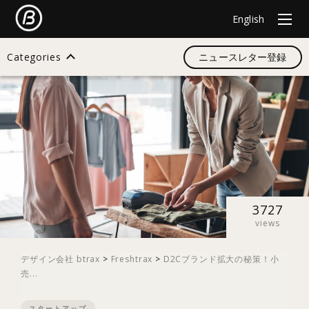
English
Categories
ニュースレター登録
検索
すべて
デザイン
3727
views
イノベーション
デザイン会社 btrax
>
Freshtrax
>
D2Cブランド拡大の秘策！小
売...
スタートアップ
スタートアップ