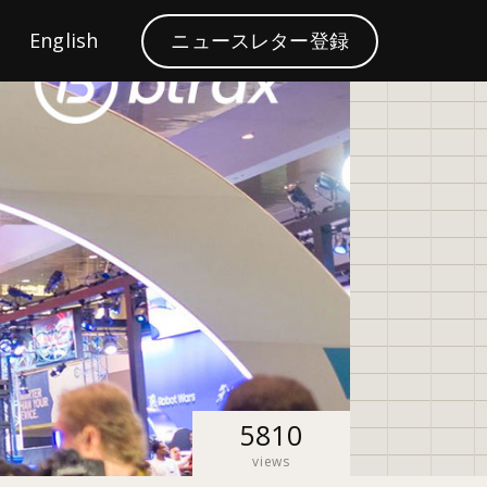
S
English
ニュースレター登録
ブランディング
e
a
r
c
h
5810
views