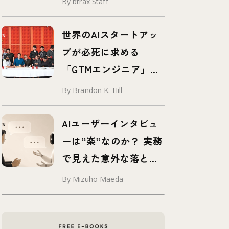
By btrax Staff
世界のAIスタートアッ
プが必死に求める
「GTMエンジニア」と
は？
By Brandon K. Hill
AIユーザーインタビュ
ーは“楽”なのか？ 実務
で見えた意外な落とし
穴
By Mizuho Maeda