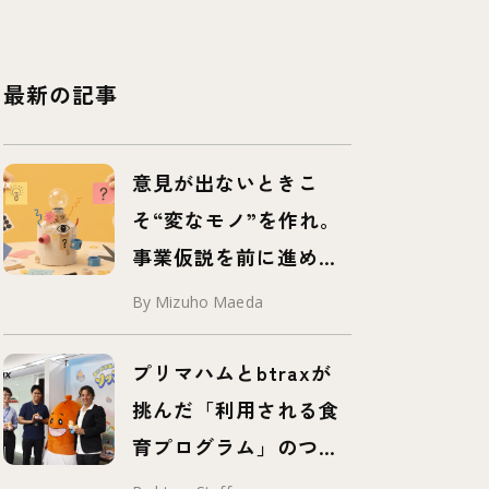
最新の記事
意見が出ないときこ
そ“変なモノ”を作れ。
事業仮説を前に進め
る、挑発するプロトタ
By Mizuho Maeda
イプ「プロボタイプ」
とは
プリマハムとbtraxが
挑んだ「利用される食
育プログラム」のつく
り方 – 事例紹介 –