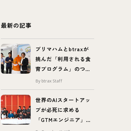
最新の記事
プリマハムとbtraxが
挑んだ「利用される食
育プログラム」のつく
り方 – 事例紹介 –
By btrax Staff
世界のAIスタートアッ
プが必死に求める
「GTMエンジニア」と
は？