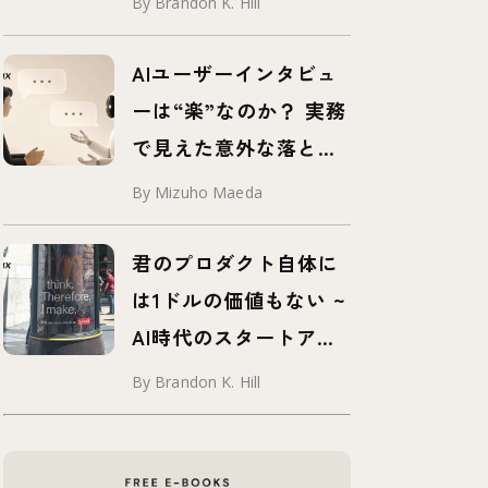
By Brandon K. Hill
AIユーザーインタビュ
ーは“楽”なのか？ 実務
で見えた意外な落とし
穴
By Mizuho Maeda
君のプロダクト自体に
は1ドルの価値もない ~
AI時代のスタートアッ
プに求められる要素と
By Brandon K. Hill
は？ ~