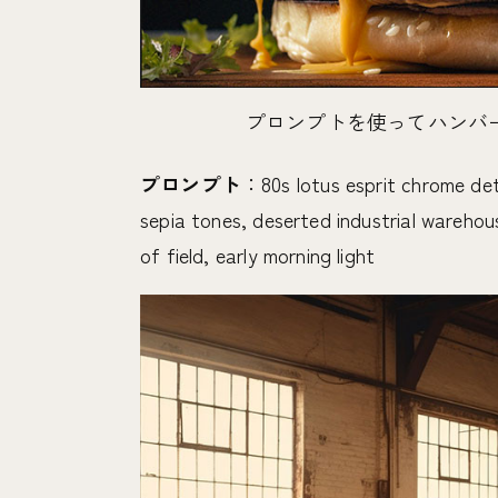
プロンプトを使ってハンバ
プロンプト
：80s lotus esprit chrome det
sepia tones, deserted industrial warehous
of field, early morning light