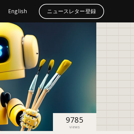
S
English
ニュースレター登録
ブランディング
e
a
r
c
h
9785
views