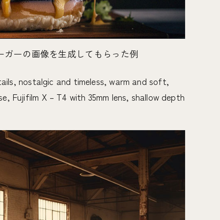
ーガーの画像を生成してもらった例
ails, nostalgic and timeless, warm and soft,
e, Fujifilm X – T4 with 35mm lens, shallow depth