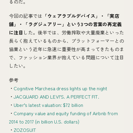
るのだ。
今回の記事では
「ウェアラブルデバイス」・「実店
舗」・「ラグジュアリー」という3つの言葉の再定義
に注目
した。後半では、労働搾取や大量廃棄といった
長らく抱えているものから、プラットフォーマーとの
協業という近年に急速に重要性が高まってきたものま
で、ファッション業界が抱えている問題について注目
したい。
参考
・
Cognitive Marchesa dress lights up the night
・
JACQUARD AND LEVI’S. A PERFECT FIT.
・
Uber’s latest valuation: $72 billion
・
Company value and equity funding of Airbnb from
2014 to 2017 (in billion U.S. dollars)
・
ZOZOSUIT