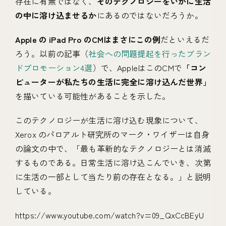
存在に有無ではなく、
そのテクノロジーをいかに生活
の中に溶け込ませるか
にあるのではないだろうか。
Apple の iPad Pro のCMはまさにこの例
だといえるだ
ろう。以前の記事（
社会への問題提起を行ったブラン
ドプロモーション4選
）で、AppleはこのCMで
「コン
ピューターが私たちの生活に完全に溶け込んだ世界」
を描いている可能性があることを示した。
このテクノロジーが生活に溶け込む現象について、
Xerox のパロアルト研究所のマーク・ワイザーは自身
の論文の中で、「最も革新的なテクノロジーとは消滅
するものである。日常生活に溶け込こんでいき、次第
に生活の一部として当たり前の存在となる。」と説明
している。
https://www.youtube.com/watch?v=09_QxCcBEyU