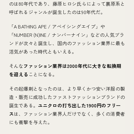
のは80年代であり、藤原ヒロシ氏らによって裏原系と
呼ばれるジャンルが誕生したのは90年代だ。
「A BATHING APE / アベイシングエイプ」や
「NUMBER (N)INE / ナンバーナイン」などの人気ブラ
ンドが次々と誕生し、国内のファッション業界に最も
活気があった時代ともいえる。
そんな
ファッション業界は2000年代に大きな転換期
を迎える
ことになる。
その起爆剤となったのは、より早くかつ安い洋服の製
造・販売に成功したファストファッションブランドの
誕生である。
ユニクロの打ち出した1900円のフリー
ス
は、ファッション業界人だけでなく、多くの消費者
にも衝撃を与えた。