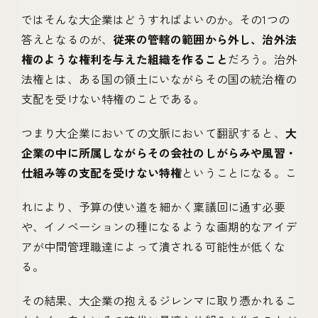
ではそんな大企業はどうすればよいのか。その1つの
答えとなるのが、
従来の管轄の範囲から外し、治外法
権のような権利を与えた組織を作ること
だろう。治外
法権とは、ある国の領土にいながらその国の統治権の
支配を受けない特権のことである。
つまり大企業においての文脈において翻訳すると、
大
企業の中に所属しながらその会社のしがらみや風習・
仕組み等の支配を受けない特権
ということになる。こ
れにより、予算の使い道を細かく稟議回に通す必要
や、イノベーションの種になるような画期的なアイデ
アが中間管理職達によって潰される可能性が低くな
る。
その結果、大企業の抱えるジレンマに取り憑かれるこ