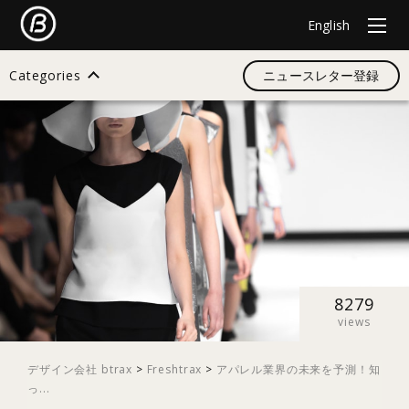
English
Categories
ニュースレター登録
検索
すべて
デザイン
8279
views
イノベーション
デザイン会社 btrax
>
Freshtrax
>
アパレル業界の未来を予測！知
っ...
スタートアップ