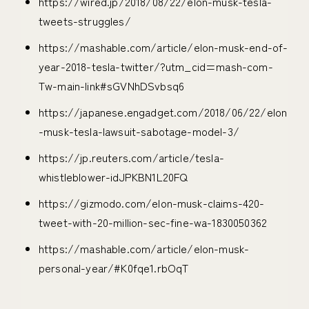
https://wired.jp/2018/08/22/elon-musk-tesla-
tweets-struggles/
https://mashable.com/article/elon-musk-end-of-
year-2018-tesla-twitter/?utm_cid=mash-com-
Tw-main-link#sGVNhDSvbsq6
https://japanese.engadget.com/2018/06/22/elon
-musk-tesla-lawsuit-sabotage-model-3/
https://jp.reuters.com/article/tesla-
whistleblower-idJPKBN1L20FQ
https://gizmodo.com/elon-musk-claims-420-
tweet-with-20-million-sec-fine-wa-1830050362
https://mashable.com/article/elon-musk-
personal-year/#K0fqe1.rbOqT