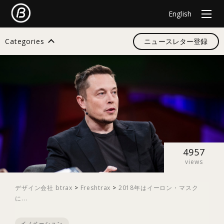
English
Categories
ニュースレター登録
検索
すべて
デザイン
4957
views
イノベーション
デザイン会社 btrax
>
Freshtrax
>
2018年はイーロン・マスク
に...
スタートアップ
イノベーション