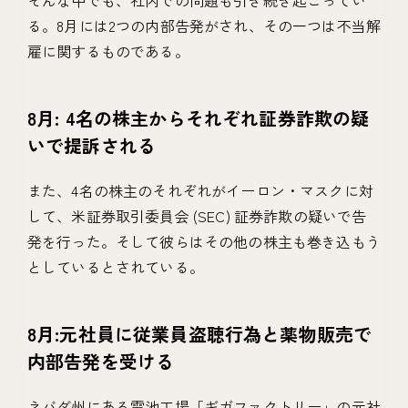
そんな中でも、社内での問題も引き続き起こってい
る。8月には2つの内部告発がされ、その一つは不当解
雇に関するものである。
8月: 4名の株主からそれぞれ証券詐欺の疑
いで提訴される
また、4名の株主のそれぞれがイーロン・マスクに対
して、米証券取引委員会 (SEC) 証券詐欺の疑いで告
発を行った。そして彼らはその他の株主も巻き込もう
としているとされている。
8月:元社員に従業員盗聴行為と薬物販売で
内部告発を受ける
ネバダ州にある電池工場「ギガファクトリー」の元社