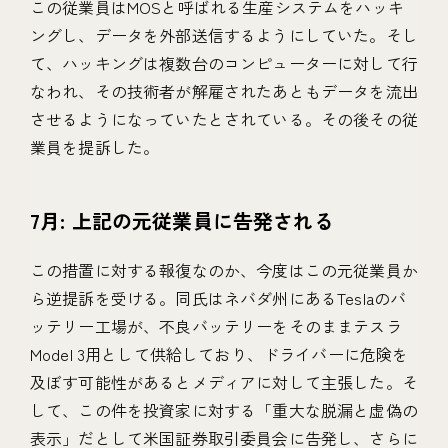
この従業員はMOSと呼ばれる生産システムをハッキ
ングし、データを外部送信するようにしていた。そし
て、ハッキングは複数台のコンピューターに対して行
なわれ、その技術者が解雇されたあともデータを流出
させるようになっていたとされている。その後その従
業員を提訴した。
7月: 上記の元従業員に告発される
この措置に対する報復なのか、今度はこの元従業員か
ら逆提訴を受ける。同氏はネバダ州にあるTeslaのバ
ッテリー工場が、不良バッテリーをそのままテスラ
Model 3用として供給しており、ドライバーに危険を
及ぼす可能性があるとメディアに対して主張した。そ
して、この件を投資家に対する「重大な脱漏と虚偽の
表示」だとして米国証券取引委員会に告発し、さらに