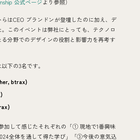
ignship 公式ページ
より参照）
ックスからはCEO ブランドンが登壇したのに加え、デ
しました。このイベントは弊社にとっても、テクノロ
たる分野でのデザインの役割と影響力を再考す
以下の3名です。
her, btrax)
x)
rax)
参加して感じたそれぞれの「① 現地で1番興味
ip 2024全体を通して得た学び」「③今後の意気込