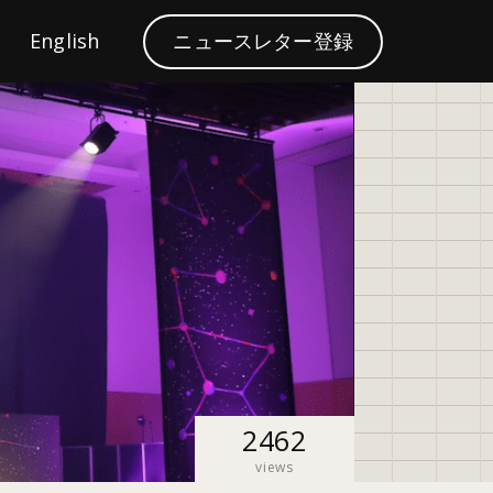
S
English
ニュースレター登録
ブランディング
e
a
r
c
h
2462
views