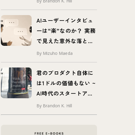
By Brandon K. Hill
AIユーザーインタビュ
ーは“楽”なのか？ 実務
で見えた意外な落とし
穴
By Mizuho Maeda
君のプロダクト自体に
は1ドルの価値もない ~
AI時代のスタートアッ
プに求められる要素と
By Brandon K. Hill
は？ ~