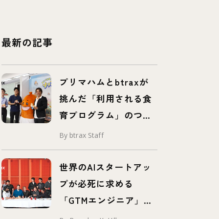
最新の記事
プリマハムとbtraxが
挑んだ「利用される食
育プログラム」のつく
り方 – 事例紹介 –
By btrax Staff
世界のAIスタートアッ
プが必死に求める
「GTMエンジニア」と
は？