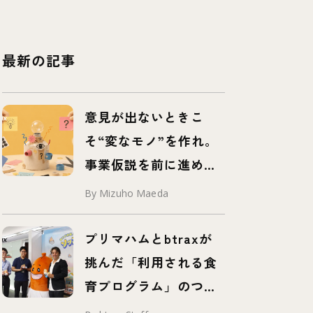
最新の記事
意見が出ないときこ
そ“変なモノ”を作れ。
事業仮説を前に進め
る、挑発するプロトタ
By Mizuho Maeda
イプ「プロボタイプ」
とは
プリマハムとbtraxが
挑んだ「利用される食
育プログラム」のつく
り方 – 事例紹介 –