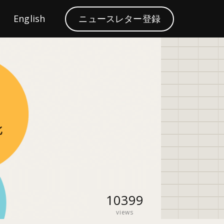
S
English
ニュースレター登録
ブランディング
e
a
r
c
h
10399
views