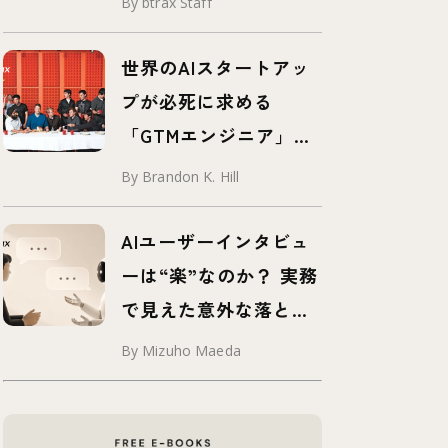
By btrax Staff
世界のAIスタートアッ
プが必死に求める
「GTMエンジニア」と
は？
By Brandon K. Hill
AIユーザーインタビュ
ーは“楽”なのか？ 実務
で見えた意外な落とし
穴
By Mizuho Maeda