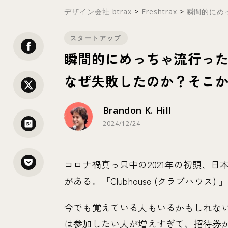
デザイン会社 btrax
>
Freshtrax
>
瞬間的にめっ
スタートアップ
瞬間的にめっちゃ流行った Cl
なぜ失敗したのか？そこか
Brandon K. Hill
2024/12/24
コロナ禍真っ只中の2021年の初頭、
がある。「Clubhouse (クラブハウス) 
今でも覚えている人もいるかもしれな
は参加したい人が増えすぎて、招待券