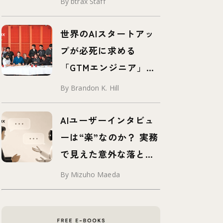
By btrax Staff
世界のAIスタートアッ
プが必死に求める
「GTMエンジニア」と
は？
By Brandon K. Hill
AIユーザーインタビュ
ーは“楽”なのか？ 実務
で見えた意外な落とし
穴
By Mizuho Maeda