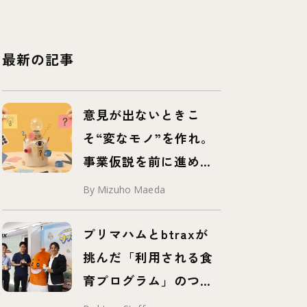
最新の記事
意見が出ないときこ
そ“変なモノ”を作れ。
事業仮説を前に進め
る、挑発するプロトタ
By Mizuho Maeda
イプ「プロボタイプ」
とは
プリマハムとbtraxが
挑んだ「利用される食
育プログラム」のつく
り方 – 事例紹介 –