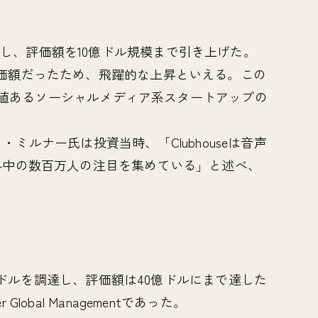
ドルを出資し、評価額を10億ドル規模まで引き上げた。
価額だったため、飛躍的な上昇といえる。この
最も価値あるソーシャルメディア系スタートアップの
ーリ・ミルナー氏は投資当時、「Clubhouseは音声
界中の数百万人の注目を集めている」と述べ、
。
00万ドルを調達し、評価額は40億ドルにまで達した
obal Managementであった。