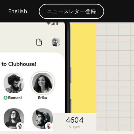
S
English
ニュースレター登録
ブランディング
e
a
r
c
h
4604
views