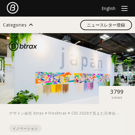
English
Categories
ニュースレター登録
検索
すべて
デザイン
3799
views
イノベーション
デザイン会社 btrax
>
Freshtrax
>
CES 2026で見えた日本企...
イノベーション
スタートアップ