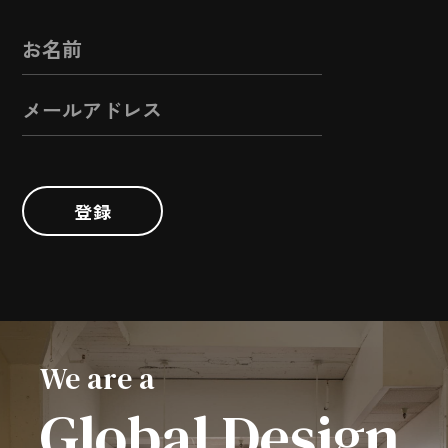
登録
We are a
Global Design