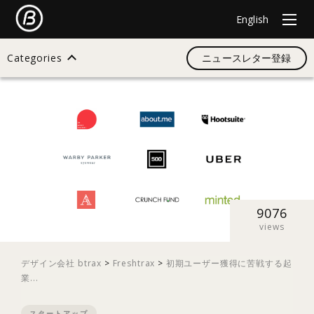
English
Categories
ニュースレター登録
検索
すべて
デザイン
9076
views
イノベーション
デザイン会社 btrax
>
Freshtrax
>
初期ユーザー獲得に苦戦する起
業...
スタートアップ
スタートアップ