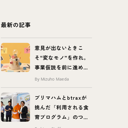
最新の記事
意見が出ないときこ
そ“変なモノ”を作れ。
事業仮説を前に進め
る、挑発するプロトタ
By Mizuho Maeda
イプ「プロボタイプ」
とは
プリマハムとbtraxが
挑んだ「利用される食
育プログラム」のつく
り方 – 事例紹介 –