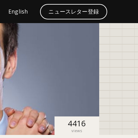
S
English
ニュースレター登録
ブランディング
e
a
r
c
h
4416
views