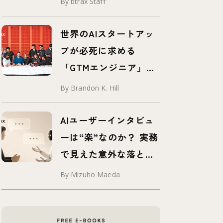
By btrax Staff
世界のAIスタートアッ
プが必死に求める
「GTMエンジニア」と
は？
By Brandon K. Hill
AIユーザーインタビュ
ーは“楽”なのか？ 実務
で見えた意外な落とし
穴
By Mizuho Maeda