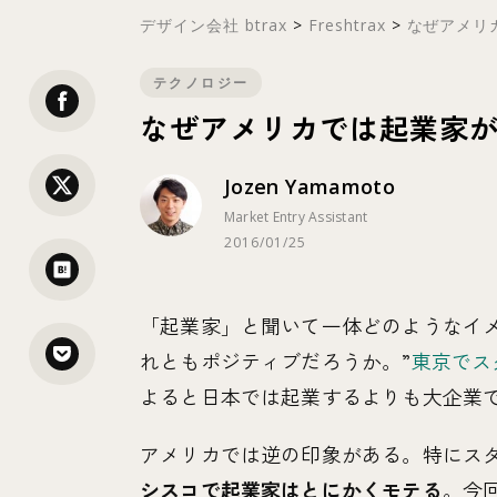
デザイン会社 btrax
>
Freshtrax
>
なぜアメリカ
テクノロジー
なぜアメリカでは起業家
Jozen Yamamoto
Market Entry Assistant
2016/01/25
「起業家」と聞いて一体どのようなイ
れともポジティブだろうか。”
東京でス
よると日本では起業するよりも大企業
アメリカでは逆の印象がある。特にス
シスコで起業家はとにかくモテる
。今