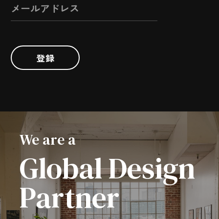
登録
We are a
Global Design
Partner