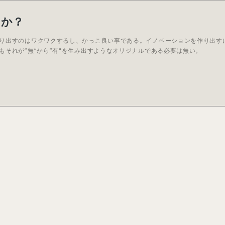
のか？
り出すのはワクワクするし、かっこ良い事である。イノベーションを作り出す
もそれが”無”から”有"を生み出すようなオリジナルである必要は無い。